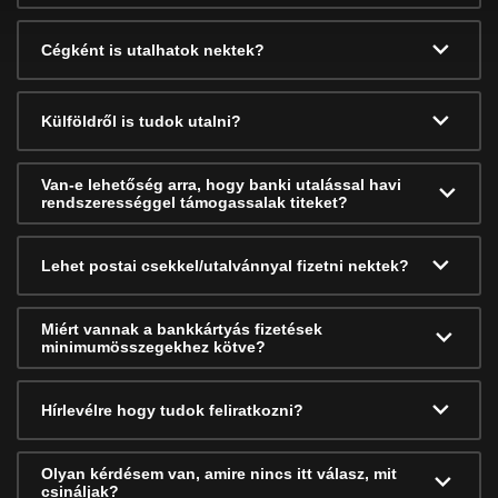
Cégként is utalhatok nektek?
Külföldről is tudok utalni?
Van-e lehetőség arra, hogy banki utalással havi
rendszerességgel támogassalak titeket?
Lehet postai csekkel/utalvánnyal fizetni nektek?
Miért vannak a bankkártyás fizetések
minimumösszegekhez kötve?
Hírlevélre hogy tudok feliratkozni?
Olyan kérdésem van, amire nincs itt válasz, mit
csináljak?