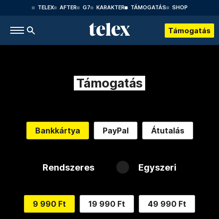
TELEX
AFTER
G7
KARAKTER
TÁMOGATÁS
SHOP
Támogatás
Támogatás
Bankkártya
PayPal
Átutalás
Rendszeres
Egyszeri
9 990 Ft
19 990 Ft
49 990 Ft