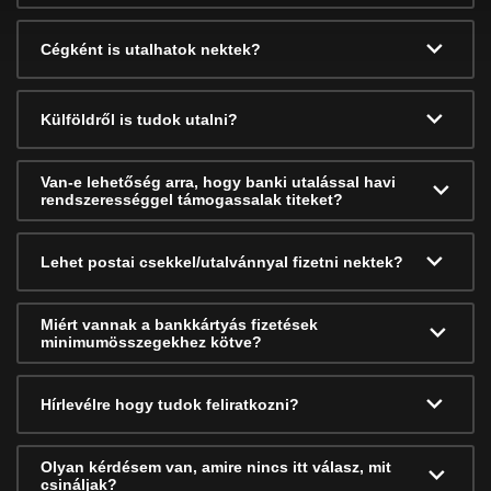
Cégként is utalhatok nektek?
Külföldről is tudok utalni?
Van-e lehetőség arra, hogy banki utalással havi
rendszerességgel támogassalak titeket?
Lehet postai csekkel/utalvánnyal fizetni nektek?
Miért vannak a bankkártyás fizetések
minimumösszegekhez kötve?
Hírlevélre hogy tudok feliratkozni?
Olyan kérdésem van, amire nincs itt válasz, mit
csináljak?