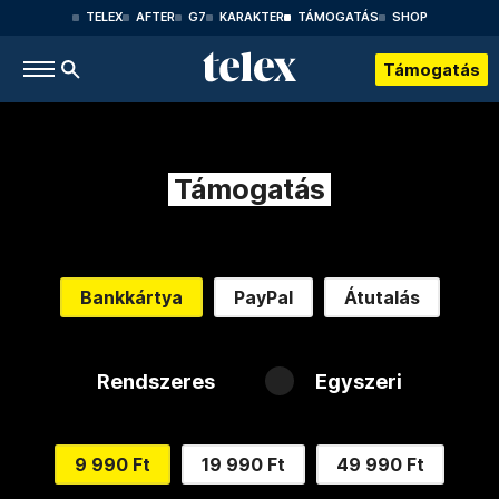
TELEX
AFTER
G7
KARAKTER
TÁMOGATÁS
SHOP
Támogatás
Támogatás
Bankkártya
PayPal
Átutalás
Rendszeres
Egyszeri
9 990 Ft
19 990 Ft
49 990 Ft