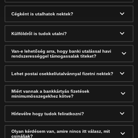
Cégként is utalhatok nektek?
Külföldről is tudok utalni?
Van-e lehetőség arra, hogy banki utalással havi
rendszerességgel támogassalak titeket?
Lehet postai csekkel/utalvánnyal fizetni nektek?
Miért vannak a bankkártyás fizetések
minimumösszegekhez kötve?
Hírlevélre hogy tudok feliratkozni?
Olyan kérdésem van, amire nincs itt válasz, mit
csináljak?