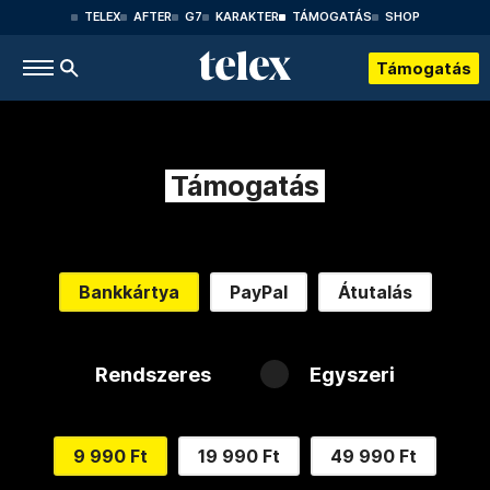
TELEX
AFTER
G7
KARAKTER
TÁMOGATÁS
SHOP
Támogatás
Támogatás
Bankkártya
PayPal
Átutalás
Rendszeres
Egyszeri
9 990 Ft
19 990 Ft
49 990 Ft