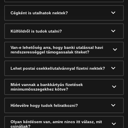
Cégként is utalhatok nektek?
Külföldről is tudok utalni?
Van-e lehetőség arra, hogy banki utalással havi
rendszerességgel támogassalak titeket?
Lehet postai csekkel/utalvánnyal fizetni nektek?
Miért vannak a bankkártyás fizetések
minimumösszegekhez kötve?
Hírlevélre hogy tudok feliratkozni?
Olyan kérdésem van, amire nincs itt válasz, mit
csináljak?