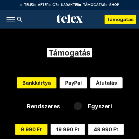
TELEX
AFTER
G7
KARAKTER
TÁMOGATÁS
SHOP
Támogatás
Támogatás
Bankkártya
PayPal
Átutalás
Rendszeres
Egyszeri
9 990 Ft
19 990 Ft
49 990 Ft