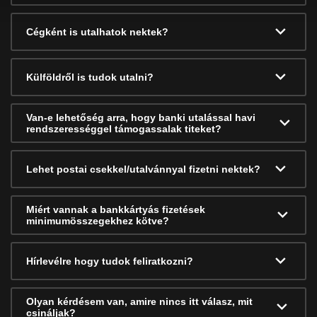
Cégként is utalhatok nektek?
Külföldről is tudok utalni?
Van-e lehetőség arra, hogy banki utalással havi
rendszerességgel támogassalak titeket?
Lehet postai csekkel/utalvánnyal fizetni nektek?
Miért vannak a bankkártyás fizetések
minimumösszegekhez kötve?
Hírlevélre hogy tudok feliratkozni?
Olyan kérdésem van, amire nincs itt válasz, mit
csináljak?