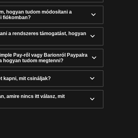
ám, hogyan tudom módosítani a
i fiókomban?
ni a rendszeres támogatást, hogyan
Simple Pay-ről vagy Barionról Paypalra
ra hogyan tudom megtenni?
t kapni, mit csináljak?
, amire nincs itt válasz, mit