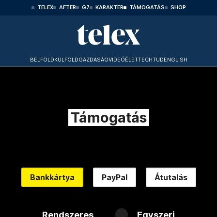
TELEX
AFTER
G7
KARAKTER
TÁMOGATÁS
SHOP
BELFÖLD
KÜLFÖLD
GAZDASÁG
VIDEÓ
ÉLET
TECHTUD
ENGLISH
Támogatás
Bankkártya
PayPal
Átutalás
Rendszeres
Egyszeri