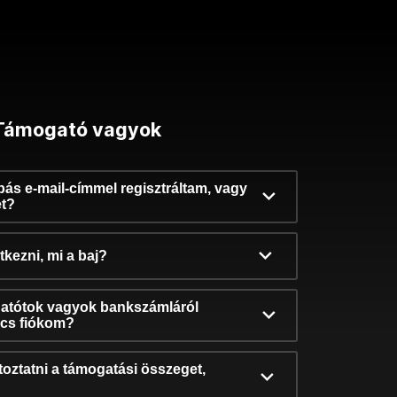
Támogató vagyok
ibás e-mail-címmel regisztráltam, vagy
et?
kezni, mi a baj?
atótok vagyok bankszámláról
incs fiókom?
oztatni a támogatási összeget,