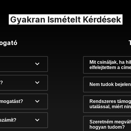
Gyakran Ismételt Kérdések
ogató
Mit csináljak, ha h
elfelejtettem a cím
k?
Nem tudok bejelent
támogatást?
Rendszeres támog
utalással, miért n
számít?
Szeretném megvált
hogyan tudom?