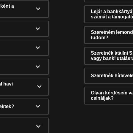
ként a
Lejár a bankkárty
számát a támogató
Szeretném lemonda
tudom?
Szeretnék átállni 
vagy banki utalás
Szeretnék hírlevele
l havi
Olyan kérdésem van
csináljak?
nektek?