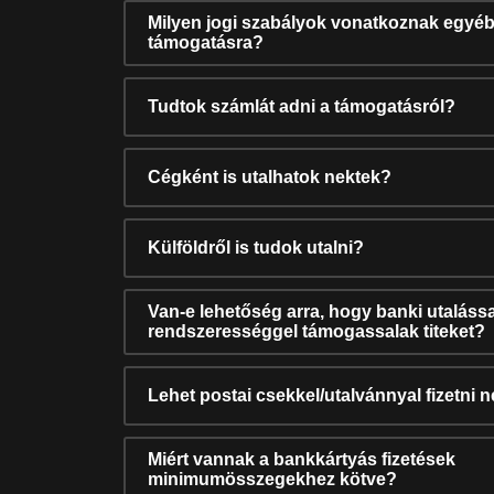
Milyen jogi szabályok vonatkoznak egyéb
támogatásra?
Tudtok számlát adni a támogatásról?
Cégként is utalhatok nektek?
Külföldről is tudok utalni?
Van-e lehetőség arra, hogy banki utalássa
rendszerességgel támogassalak titeket?
Lehet postai csekkel/utalvánnyal fizetni 
Miért vannak a bankkártyás fizetések
minimumösszegekhez kötve?