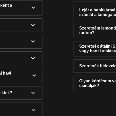
ként a
Lejár a bankkárty
számát a támogató
Szeretném lemonda
tudom?
Szeretnék átállni 
vagy banki utalás
Szeretnék hírlevele
l havi
Olyan kérdésem van
csináljak?
nektek?