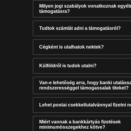
Milyen jogi szabályok vonatkoznak egyéb
támogatásra?
Tudtok számlát adni a támogatásról?
Cégként is utalhatok nektek?
Külföldről is tudok utalni?
Van-e lehetőség arra, hogy banki utalássa
rendszerességgel támogassalak titeket?
Lehet postai csekkel/utalvánnyal fizetni 
Miért vannak a bankkártyás fizetések
minimumösszegekhez kötve?