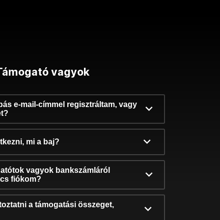
Támogató vagyok
ibás e-mail-címmel regisztráltam, vagy
et?
kezni, mi a baj?
atótok vagyok bankszámláról
incs fiókom?
oztatni a támogatási összeget,