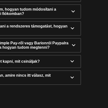
ám, hogyan tudom módosítani a
i fiókomban?
ni a rendszeres támogatást, hogyan
Simple Pay-ről vagy Barionról Paypalra
ra hogyan tudom megtenni?
t kapni, mit csináljak?
, amire nincs itt válasz, mit