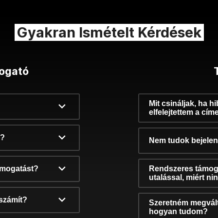
Gyakran Ismételt Kérdések
ogató
Mit csináljak, ha h
elfelejtettem a cím
k?
Nem tudok bejelent
támogatást?
Rendszeres támog
utalással, miért n
számít?
Szeretném megvált
hogyan tudom?