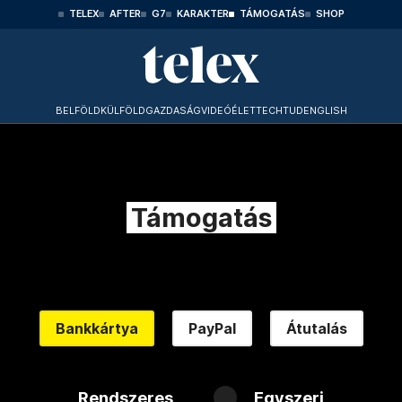
TELEX
AFTER
G7
KARAKTER
TÁMOGATÁS
SHOP
BELFÖLD
KÜLFÖLD
GAZDASÁG
VIDEÓ
ÉLET
TECHTUD
ENGLISH
Támogatás
Bankkártya
PayPal
Átutalás
Rendszeres
Egyszeri