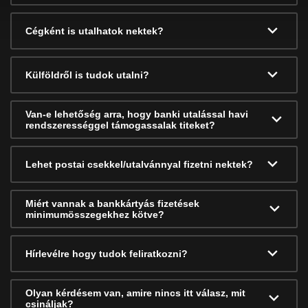
Cégként is utalhatok nektek?
Külföldről is tudok utalni?
Van-e lehetőség arra, hogy banki utalással havi
rendszerességgel támogassalak titeket?
Lehet postai csekkel/utalvánnyal fizetni nektek?
Miért vannak a bankkártyás fizetések
minimumösszegekhez kötve?
Hírlevélre hogy tudok feliratkozni?
Olyan kérdésem van, amire nincs itt válasz, mit
csináljak?