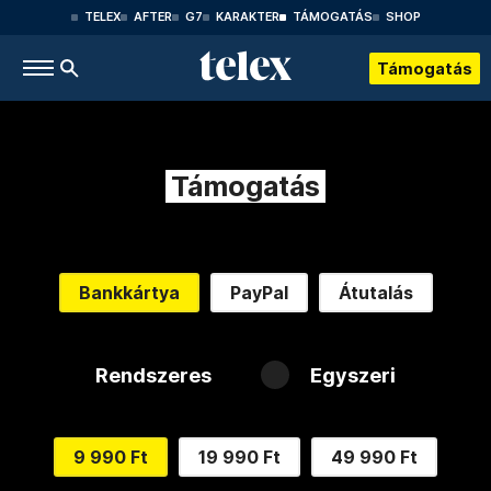
TELEX
AFTER
G7
KARAKTER
TÁMOGATÁS
SHOP
Támogatás
Támogatás
Bankkártya
PayPal
Átutalás
Rendszeres
Egyszeri
9 990 Ft
19 990 Ft
49 990 Ft