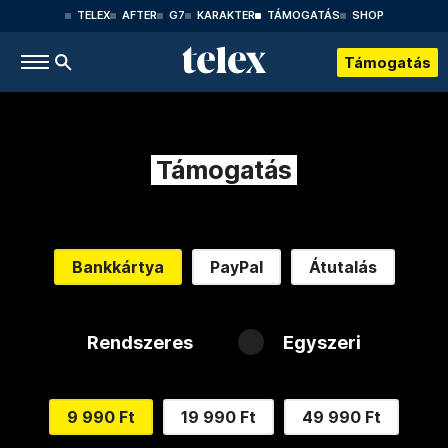
TELEX
AFTER
G7
KARAKTER
TÁMOGATÁS
SHOP
Támogatás
Támogatás
Bankkártya
PayPal
Átutalás
Rendszeres
Egyszeri
9 990 Ft
19 990 Ft
49 990 Ft