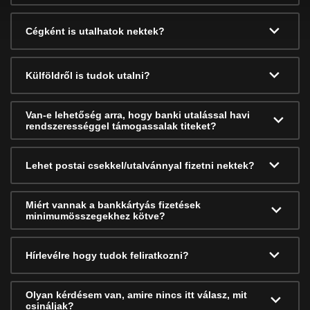
Cégként is utalhatok nektek?
Külföldről is tudok utalni?
Van-e lehetőség arra, hogy banki utalással havi
rendszerességgel támogassalak titeket?
Lehet postai csekkel/utalvánnyal fizetni nektek?
Miért vannak a bankkártyás fizetések
minimumösszegekhez kötve?
Hírlevélre hogy tudok feliratkozni?
Olyan kérdésem van, amire nincs itt válasz, mit
csináljak?