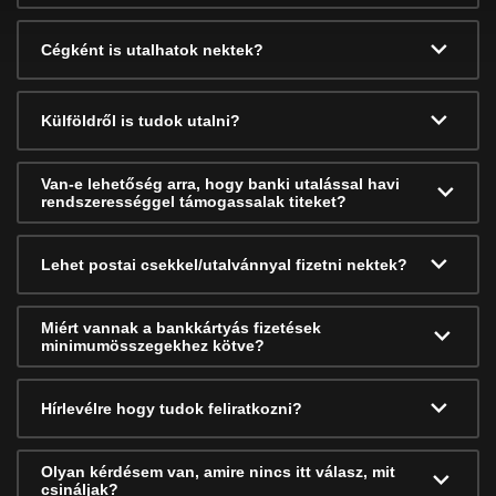
Cégként is utalhatok nektek?
Külföldről is tudok utalni?
Van-e lehetőség arra, hogy banki utalással havi
rendszerességgel támogassalak titeket?
Lehet postai csekkel/utalvánnyal fizetni nektek?
Miért vannak a bankkártyás fizetések
minimumösszegekhez kötve?
Hírlevélre hogy tudok feliratkozni?
Olyan kérdésem van, amire nincs itt válasz, mit
csináljak?