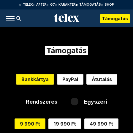
TELEX
AFTER
G7
KARAKTER
TÁMOGATÁS
SHOP
Támogatás
Támogatás
Bankkártya
PayPal
Átutalás
Rendszeres
Egyszeri
9 990 Ft
19 990 Ft
49 990 Ft