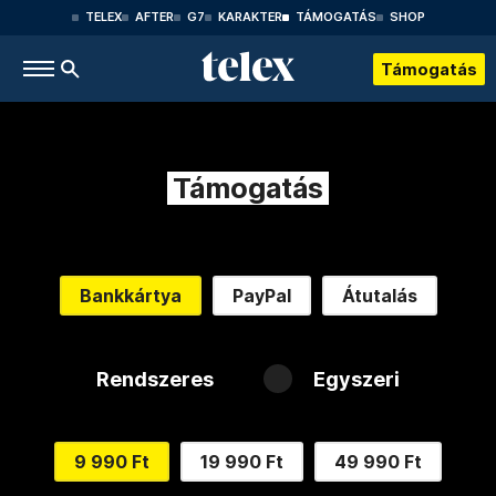
TELEX
AFTER
G7
KARAKTER
TÁMOGATÁS
SHOP
Támogatás
Támogatás
Bankkártya
PayPal
Átutalás
Rendszeres
Egyszeri
9 990 Ft
19 990 Ft
49 990 Ft