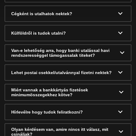
Cégként is utalhatok nektek?
Külföldről is tudok utalni?
Van-e lehetőség arra, hogy banki utalással havi
rendszerességgel támogassalak titeket?
Lehet postai csekkel/utalvánnyal fizetni nektek?
Miért vannak a bankkártyás fizetések
minimumösszegekhez kötve?
Hírlevélre hogy tudok feliratkozni?
Olyan kérdésem van, amire nincs itt válasz, mit
csináljak?