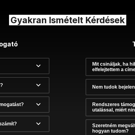
Gyakran Ismételt Kérdések
ogató
Mit csináljak, ha h
elfelejtettem a cím
k?
Nem tudok bejelent
támogatást?
Rendszeres támog
utalással, miért n
számít?
Szeretném megvált
hogyan tudom?