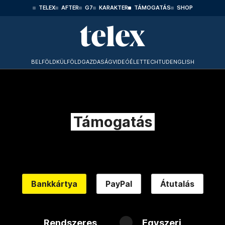
TELEX
AFTER
G7
KARAKTER
TÁMOGATÁS
SHOP
BELFÖLD
KÜLFÖLD
GAZDASÁG
VIDEÓ
ÉLET
TECHTUD
ENGLISH
Támogatás
Bankkártya
PayPal
Átutalás
Rendszeres
Egyszeri