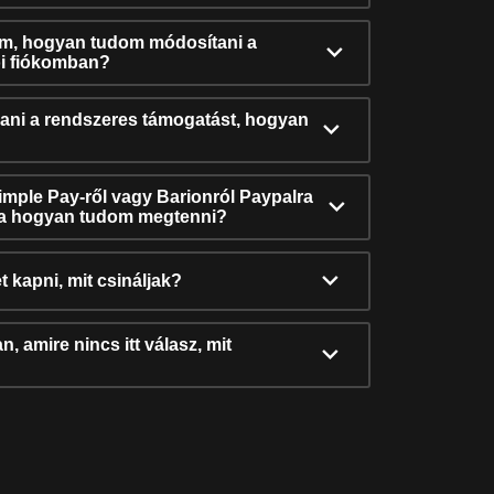
ám, hogyan tudom módosítani a
i fiókomban?
ni a rendszeres támogatást, hogyan
Simple Pay-ről vagy Barionról Paypalra
ra hogyan tudom megtenni?
t kapni, mit csináljak?
, amire nincs itt válasz, mit