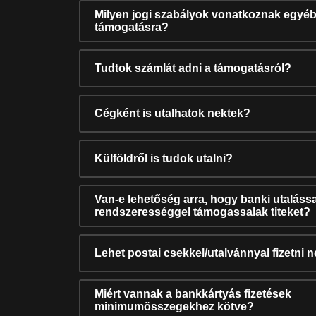
Milyen jogi szabályok vonatkoznak egyéb
támogatásra?
Tudtok számlát adni a támogatásról?
Cégként is utalhatok nektek?
Külföldről is tudok utalni?
Van-e lehetőség arra, hogy banki utalássa
rendszerességgel támogassalak titeket?
Lehet postai csekkel/utalvánnyal fizetni 
Miért vannak a bankkártyás fizetések
minimumösszegekhez kötve?