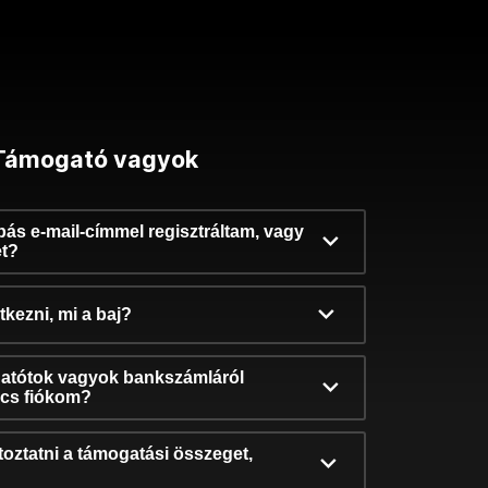
Támogató vagyok
ibás e-mail-címmel regisztráltam, vagy
et?
kezni, mi a baj?
atótok vagyok bankszámláról
incs fiókom?
oztatni a támogatási összeget,