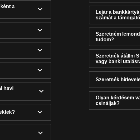
ként a
Lejár a bankkárty
számát a támogató
Szeretném lemonda
tudom?
Szeretnék átállni 
vagy banki utalás
Szeretnék hírlevele
l havi
Olyan kérdésem van
csináljak?
nektek?