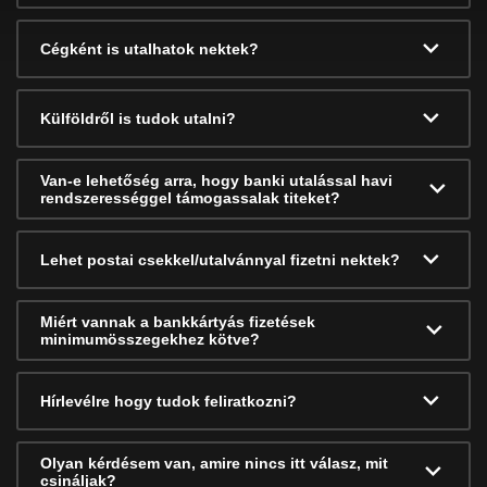
Cégként is utalhatok nektek?
Külföldről is tudok utalni?
Van-e lehetőség arra, hogy banki utalással havi
rendszerességgel támogassalak titeket?
Lehet postai csekkel/utalvánnyal fizetni nektek?
Miért vannak a bankkártyás fizetések
minimumösszegekhez kötve?
Hírlevélre hogy tudok feliratkozni?
Olyan kérdésem van, amire nincs itt válasz, mit
csináljak?