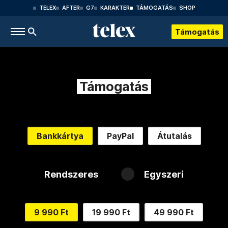
TELEX
AFTER
G7
KARAKTER
TÁMOGATÁS
SHOP
Támogatás
Támogatás
Bankkártya
PayPal
Átutalás
Rendszeres
Egyszeri
9 990 Ft
19 990 Ft
49 990 Ft