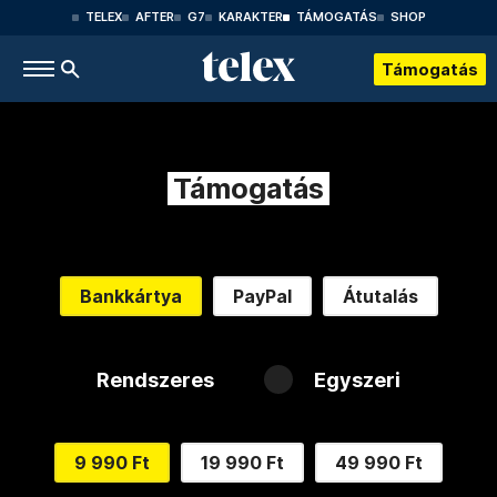
TELEX
AFTER
G7
KARAKTER
TÁMOGATÁS
SHOP
Támogatás
Támogatás
Bankkártya
PayPal
Átutalás
Rendszeres
Egyszeri
9 990 Ft
19 990 Ft
49 990 Ft