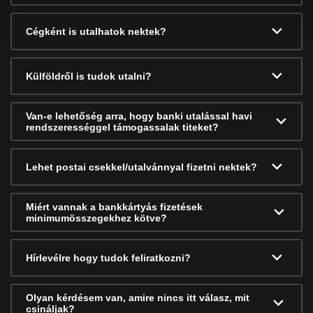
Cégként is utalhatok nektek?
Külföldről is tudok utalni?
Van-e lehetőség arra, hogy banki utalással havi
rendszerességgel támogassalak titeket?
Lehet postai csekkel/utalvánnyal fizetni nektek?
Miért vannak a bankkártyás fizetések
minimumösszegekhez kötve?
Hírlevélre hogy tudok feliratkozni?
Olyan kérdésem van, amire nincs itt válasz, mit
csináljak?