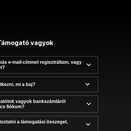
Támogató vagyok
ibás e-mail-címmel regisztráltam, vagy
et?
kezni, mi a baj?
atótok vagyok bankszámláról
incs fiókom?
oztatni a támogatási összeget,