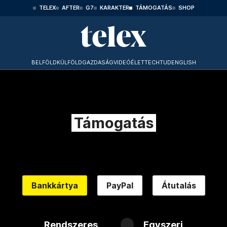
TELEX
AFTER
G7
KARAKTER
TÁMOGATÁS
SHOP
BELFÖLD
KÜLFÖLD
GAZDASÁG
VIDEÓ
ÉLET
TECHTUD
ENGLISH
Támogatás
Bankkártya
PayPal
Átutalás
Rendszeres
Egyszeri