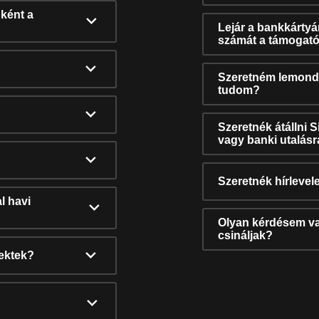
ként a
Lejár a bankkárty
számát a támogató
Szeretném lemonda
tudom?
Szeretnék átállni 
vagy banki utalás
Szeretnék hírlevele
l havi
Olyan kérdésem van
csináljak?
nektek?