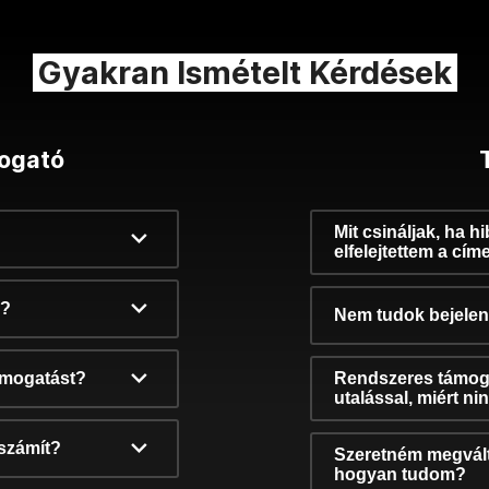
Gyakran Ismételt Kérdések
ogató
Mit csináljak, ha h
elfelejtettem a cím
k?
Nem tudok bejelent
támogatást?
Rendszeres támog
utalással, miért n
számít?
Szeretném megvált
hogyan tudom?