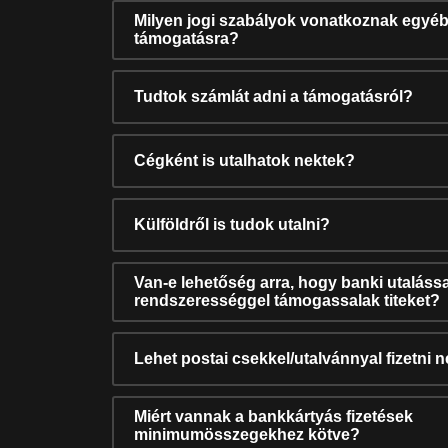
Milyen jogi szabályok vonatkoznak egyéb
támogatásra?
Tudtok számlát adni a támogatásról?
Cégként is utalhatok nektek?
Külföldről is tudok utalni?
Van-e lehetőség arra, hogy banki utalássa
rendszerességgel támogassalak titeket?
Lehet postai csekkel/utalvánnyal fizetni 
Miért vannak a bankkártyás fizetések
minimumösszegekhez kötve?