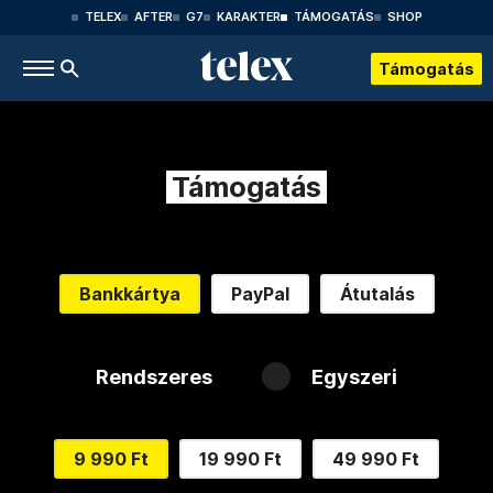
TELEX
AFTER
G7
KARAKTER
TÁMOGATÁS
SHOP
Támogatás
Támogatás
Bankkártya
PayPal
Átutalás
Rendszeres
Egyszeri
9 990 Ft
19 990 Ft
49 990 Ft