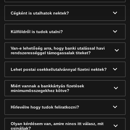
Cégként is utalhatok nektek?
Külföldről is tudok utalni?
Van-e lehetőség arra, hogy banki utalással havi
rendszerességgel támogassalak titeket?
Lehet postai csekkel/utalvánnyal fizetni nektek?
Miért vannak a bankkártyás fizetések
minimumösszegekhez kötve?
Hírlevélre hogy tudok feliratkozni?
Olyan kérdésem van, amire nincs itt válasz, mit
csináljak?