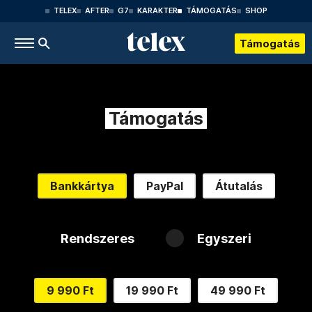
TELEX
AFTER
G7
KARAKTER
TÁMOGATÁS
SHOP
Támogatás
Támogatás
Bankkártya
PayPal
Átutalás
Rendszeres
Egyszeri
9 990 Ft
19 990 Ft
49 990 Ft