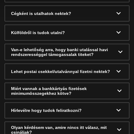
Cégként is utalhatok nektek?
Külföldről is tudok utalni?
Van-e lehetőség arra, hogy banki utalással havi
rendszerességgel támogassalak titeket?
Lehet postai csekkel/utalvánnyal fizetni nektek?
Miért vannak a bankkártyás fizetések
minimumösszegekhez kötve?
Hírlevélre hogy tudok feliratkozni?
Olyan kérdésem van, amire nincs itt válasz, mit
csináljak?