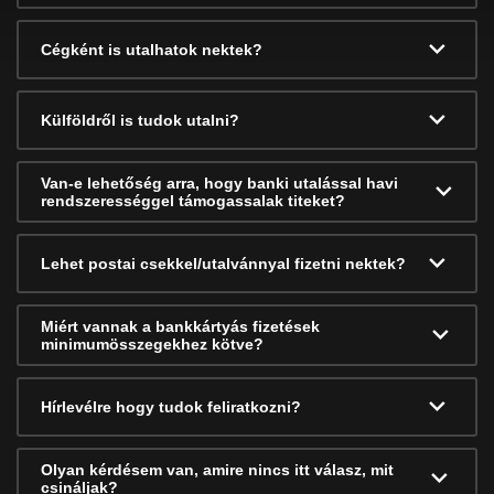
Cégként is utalhatok nektek?
Külföldről is tudok utalni?
Van-e lehetőség arra, hogy banki utalással havi
rendszerességgel támogassalak titeket?
Lehet postai csekkel/utalvánnyal fizetni nektek?
Miért vannak a bankkártyás fizetések
minimumösszegekhez kötve?
Hírlevélre hogy tudok feliratkozni?
Olyan kérdésem van, amire nincs itt válasz, mit
csináljak?