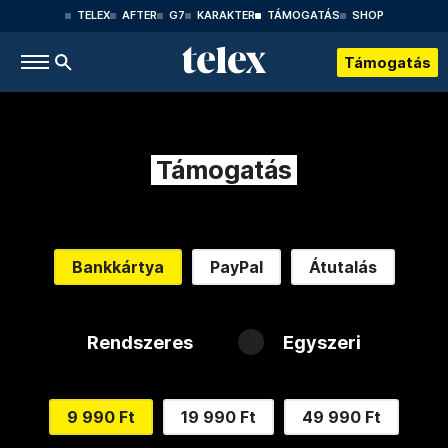
TELEX
AFTER
G7
KARAKTER
TÁMOGATÁS
SHOP
Támogatás
Támogatás
Bankkártya
PayPal
Átutalás
Rendszeres
Egyszeri
9 990 Ft
19 990 Ft
49 990 Ft