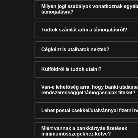
Milyen jogi szabályok vonatkoznak egyéb
támogatásra?
Tudtok számlát adni a támogatásról?
Cégként is utalhatok nektek?
Külföldről is tudok utalni?
Van-e lehetőség arra, hogy banki utalássa
rendszerességgel támogassalak titeket?
Lehet postai csekkel/utalvánnyal fizetni 
Miért vannak a bankkártyás fizetések
minimumösszegekhez kötve?