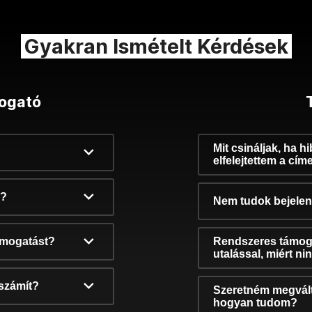
Gyakran Ismételt Kérdések
ogató
Mit csináljak, ha h
elfelejtettem a cím
k?
Nem tudok bejelent
támogatást?
Rendszeres támog
utalással, miért n
számít?
Szeretném megvált
hogyan tudom?