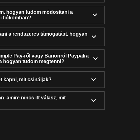
ám, hogyan tudom módosítani a
i fiókomban?
ni a rendszeres támogatást, hogyan
Simple Pay-ről vagy Barionról Paypalra
ra hogyan tudom megtenni?
t kapni, mit csináljak?
, amire nincs itt válasz, mit