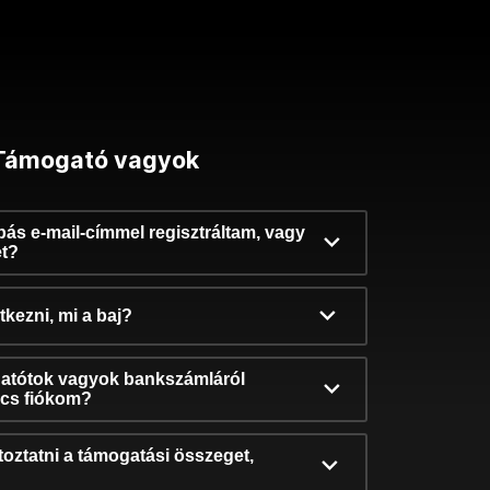
Támogató vagyok
ibás e-mail-címmel regisztráltam, vagy
et?
kezni, mi a baj?
atótok vagyok bankszámláról
incs fiókom?
oztatni a támogatási összeget,