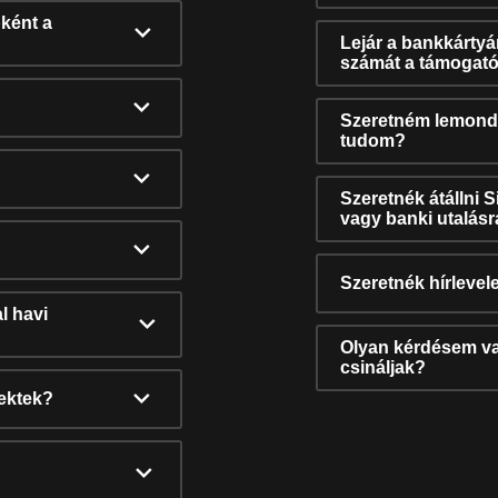
ként a
Lejár a bankkárty
számát a támogató
Szeretném lemonda
tudom?
Szeretnék átállni 
vagy banki utalás
Szeretnék hírlevele
l havi
Olyan kérdésem van
csináljak?
nektek?