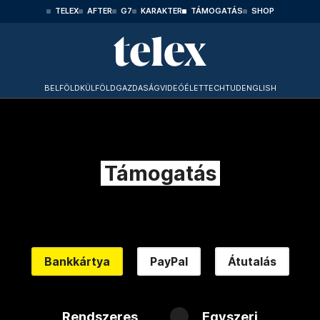
TELEX
AFTER
G7
KARAKTER
TÁMOGATÁS
SHOP
BELFÖLD
KÜLFÖLD
GAZDASÁG
VIDEÓ
ÉLET
TECHTUD
ENGLISH
Támogatás
Bankkártya
PayPal
Átutalás
Rendszeres
Egyszeri