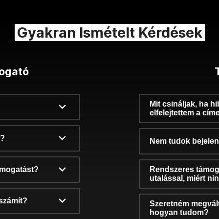
Gyakran Ismételt Kérdések
ogató
Mit csináljak, ha h
elfelejtettem a cím
k?
Nem tudok bejelent
támogatást?
Rendszeres támog
utalással, miért n
számít?
Szeretném megvált
hogyan tudom?