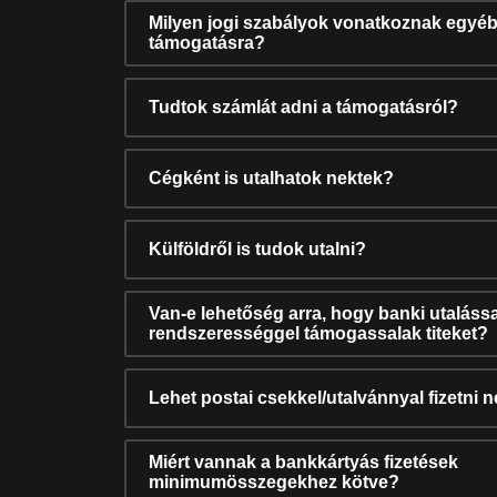
Milyen jogi szabályok vonatkoznak egyéb
támogatásra?
Tudtok számlát adni a támogatásról?
Cégként is utalhatok nektek?
Külföldről is tudok utalni?
Van-e lehetőség arra, hogy banki utalássa
rendszerességgel támogassalak titeket?
Lehet postai csekkel/utalvánnyal fizetni 
Miért vannak a bankkártyás fizetések
minimumösszegekhez kötve?