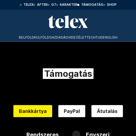
TELEX
AFTER
G7
KARAKTER
TÁMOGATÁS
SHOP
BELFÖLD
KÜLFÖLD
GAZDASÁG
VIDEÓ
ÉLET
TECHTUD
ENGLISH
Támogatás
Bankkártya
PayPal
Átutalás
Rendszeres
Egyszeri