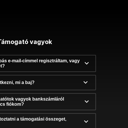
Támogató vagyok
ibás e-mail-címmel regisztráltam, vagy
et?
kezni, mi a baj?
atótok vagyok bankszámláról
incs fiókom?
oztatni a támogatási összeget,