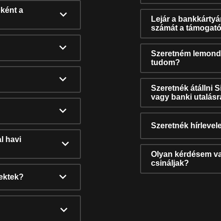
ként a
Lejár a bankkárty
számát a támogató
Szeretném lemonda
tudom?
Szeretnék átállni 
vagy banki utalás
Szeretnék hírlevele
l havi
Olyan kérdésem van
csináljak?
nektek?