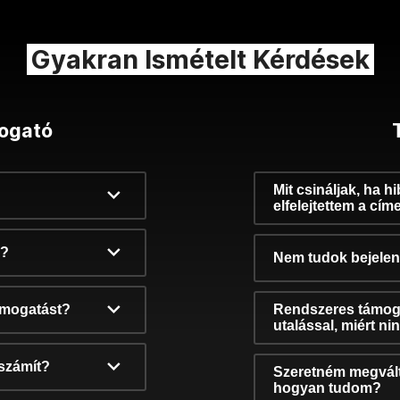
Gyakran Ismételt Kérdések
ogató
Mit csináljak, ha h
elfelejtettem a cím
k?
Nem tudok bejelent
támogatást?
Rendszeres támog
utalással, miért n
számít?
Szeretném megvált
hogyan tudom?