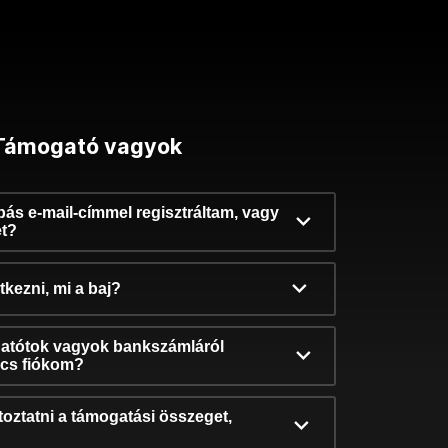
Támogató vagyok
ibás e-mail-címmel regisztráltam, vagy
et?
kezni, mi a baj?
atótok vagyok bankszámláról
incs fiókom?
oztatni a támogatási összeget,