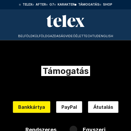
TELEX
AFTER
G7
KARAKTER
TÁMOGATÁS
SHOP
BELFÖLD
KÜLFÖLD
GAZDASÁG
VIDEÓ
ÉLET
TECHTUD
ENGLISH
Támogatás
Bankkártya
PayPal
Átutalás
Rendszeres
Egyszeri