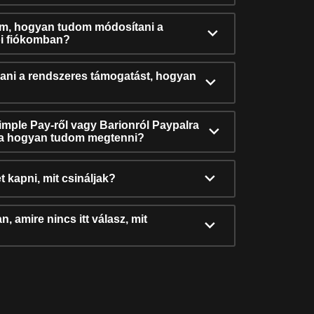
ám, hogyan tudom módosítani a
i fiókomban?
ni a rendszeres támogatást, hogyan
Simple Pay-ről vagy Barionról Paypalra
ra hogyan tudom megtenni?
t kapni, mit csináljak?
, amire nincs itt válasz, mit