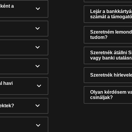
ként a
Lejár a bankkárty
számát a támogató
Szeretném lemonda
tudom?
Szeretnék átállni 
vagy banki utalás
Szeretnék hírlevele
l havi
Olyan kérdésem van
csináljak?
nektek?