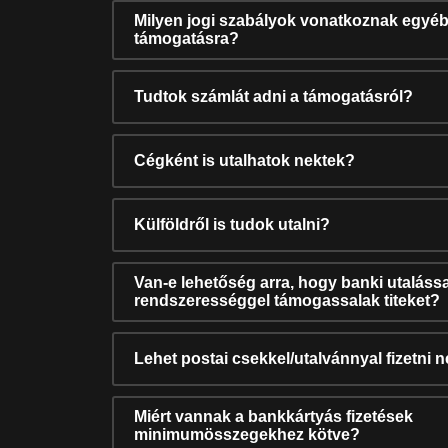
Milyen jogi szabályok vonatkoznak egyéb
támogatásra?
Tudtok számlát adni a támogatásról?
Cégként is utalhatok nektek?
Külföldről is tudok utalni?
Van-e lehetőség arra, hogy banki utalássa
rendszerességgel támogassalak titeket?
Lehet postai csekkel/utalvánnyal fizetni 
Miért vannak a bankkártyás fizetések
minimumösszegekhez kötve?