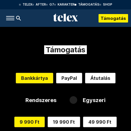
TELEX
AFTER
G7
KARAKTER
TÁMOGATÁS
SHOP
Támogatás
Támogatás
Bankkártya
PayPal
Átutalás
Rendszeres
Egyszeri
9 990 Ft
19 990 Ft
49 990 Ft