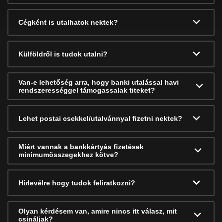
Cégként is utalhatok nektek?
Külföldről is tudok utalni?
Van-e lehetőség arra, hogy banki utalással havi
rendszerességgel támogassalak titeket?
Lehet postai csekkel/utalvánnyal fizetni nektek?
Miért vannak a bankkártyás fizetések
minimumösszegekhez kötve?
Hírlevélre hogy tudok feliratkozni?
Olyan kérdésem van, amire nincs itt válasz, mit
csináljak?