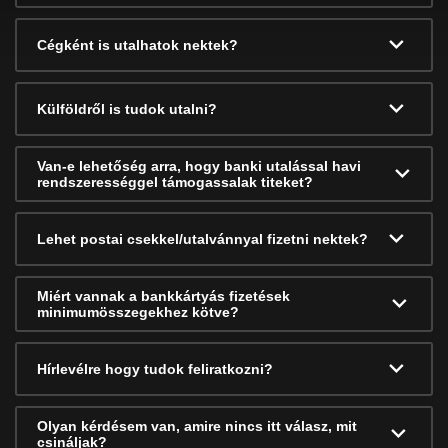
Cégként is utalhatok nektek?
Külföldről is tudok utalni?
Van-e lehetőség arra, hogy banki utalással havi
rendszerességgel támogassalak titeket?
Lehet postai csekkel/utalvánnyal fizetni nektek?
Miért vannak a bankkártyás fizetések
minimumösszegekhez kötve?
Hírlevélre hogy tudok feliratkozni?
Olyan kérdésem van, amire nincs itt válasz, mit
csináljak?