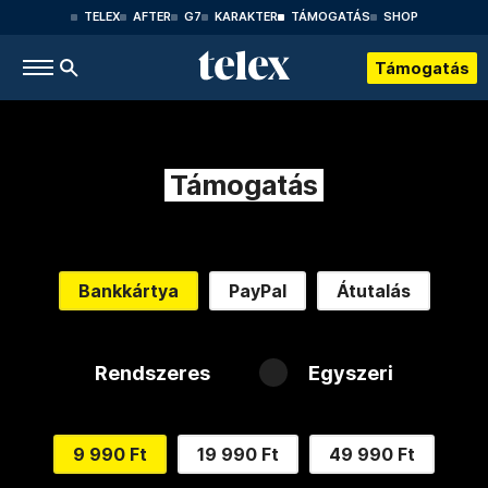
TELEX
AFTER
G7
KARAKTER
TÁMOGATÁS
SHOP
Támogatás
Támogatás
Bankkártya
PayPal
Átutalás
Rendszeres
Egyszeri
9 990 Ft
19 990 Ft
49 990 Ft