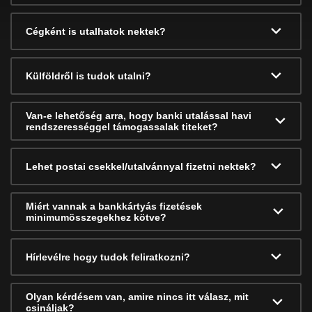
Cégként is utalhatok nektek?
Külföldről is tudok utalni?
Van-e lehetőség arra, hogy banki utalással havi
rendszerességgel támogassalak titeket?
Lehet postai csekkel/utalvánnyal fizetni nektek?
Miért vannak a bankkártyás fizetések
minimumösszegekhez kötve?
Hírlevélre hogy tudok feliratkozni?
Olyan kérdésem van, amire nincs itt válasz, mit
csináljak?