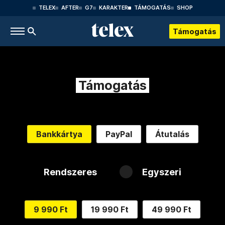
TELEX
AFTER
G7
KARAKTER
TÁMOGATÁS
SHOP
Támogatás
Támogatás
Bankkártya
PayPal
Átutalás
Rendszeres
Egyszeri
9 990 Ft
19 990 Ft
49 990 Ft