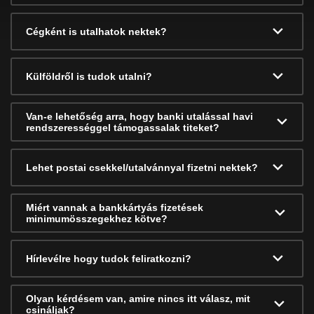
Cégként is utalhatok nektek?
Külföldről is tudok utalni?
Van-e lehetőség arra, hogy banki utalással havi
rendszerességgel támogassalak titeket?
Lehet postai csekkel/utalvánnyal fizetni nektek?
Miért vannak a bankkártyás fizetések
minimumösszegekhez kötve?
Hírlevélre hogy tudok feliratkozni?
Olyan kérdésem van, amire nincs itt válasz, mit
csináljak?