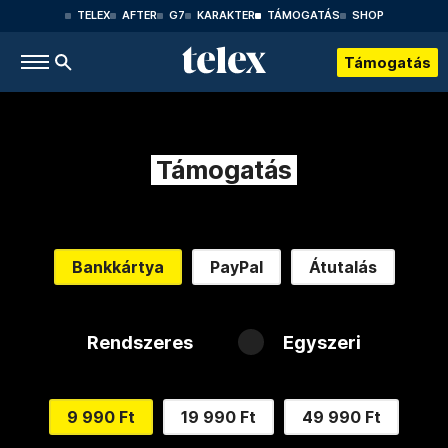
TELEX
AFTER
G7
KARAKTER
TÁMOGATÁS
SHOP
Támogatás
Támogatás
Bankkártya
PayPal
Átutalás
Rendszeres
Egyszeri
9 990 Ft
19 990 Ft
49 990 Ft