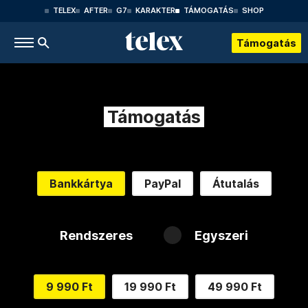
TELEX
AFTER
G7
KARAKTER
TÁMOGATÁS
SHOP
Támogatás
Támogatás
Bankkártya
PayPal
Átutalás
Rendszeres
Egyszeri
9 990 Ft
19 990 Ft
49 990 Ft