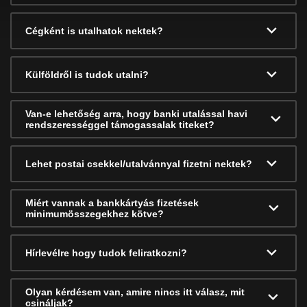
Cégként is utalhatok nektek?
Külföldről is tudok utalni?
Van-e lehetőség arra, hogy banki utalással havi
rendszerességgel támogassalak titeket?
Lehet postai csekkel/utalvánnyal fizetni nektek?
Miért vannak a bankkártyás fizetések
minimumösszegekhez kötve?
Hírlevélre hogy tudok feliratkozni?
Olyan kérdésem van, amire nincs itt válasz, mit
csináljak?