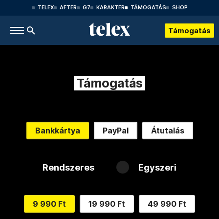
TELEX
AFTER
G7
KARAKTER
TÁMOGATÁS
SHOP
Támogatás
Támogatás
Bankkártya
PayPal
Átutalás
Rendszeres
Egyszeri
9 990 Ft
19 990 Ft
49 990 Ft