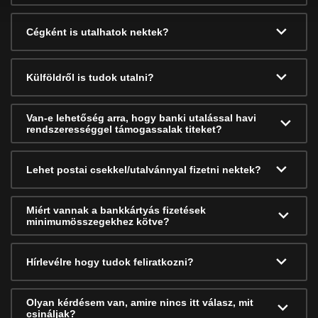
Cégként is utalhatok nektek?
Külföldről is tudok utalni?
Van-e lehetőség arra, hogy banki utalással havi
rendszerességgel támogassalak titeket?
Lehet postai csekkel/utalvánnyal fizetni nektek?
Miért vannak a bankkártyás fizetések
minimumösszegekhez kötve?
Hírlevélre hogy tudok feliratkozni?
Olyan kérdésem van, amire nincs itt válasz, mit
csináljak?