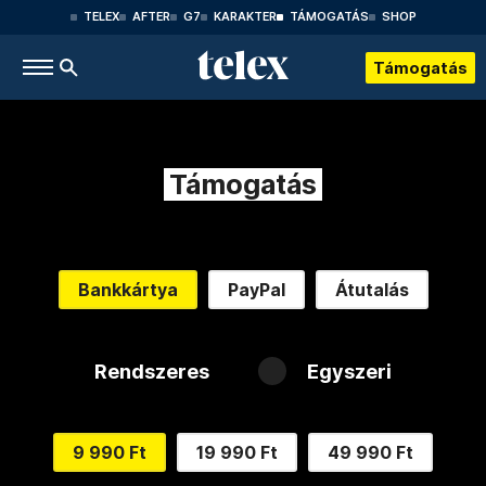
TELEX
AFTER
G7
KARAKTER
TÁMOGATÁS
SHOP
Támogatás
Támogatás
Bankkártya
PayPal
Átutalás
Rendszeres
Egyszeri
9 990 Ft
19 990 Ft
49 990 Ft