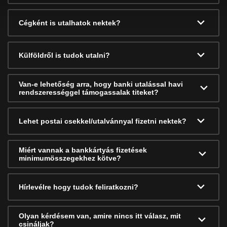
Cégként is utalhatok nektek?
Külföldről is tudok utalni?
Van-e lehetőség arra, hogy banki utalással havi
rendszerességgel támogassalak titeket?
Lehet postai csekkel/utalvánnyal fizetni nektek?
Miért vannak a bankkártyás fizetések
minimumösszegekhez kötve?
Hírlevélre hogy tudok feliratkozni?
Olyan kérdésem van, amire nincs itt válasz, mit
csináljak?