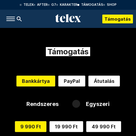
TELEX
AFTER
G7
KARAKTER
TÁMOGATÁS
SHOP
Támogatás
Támogatás
Bankkártya
PayPal
Átutalás
Rendszeres
Egyszeri
9 990 Ft
19 990 Ft
49 990 Ft