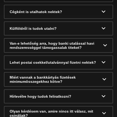
Cégként is utalhatok nektek?
Külföldről is tudok utalni?
Van-e lehetőség arra, hogy banki utalással havi
rendszerességgel támogassalak titeket?
Lehet postai csekkel/utalvánnyal fizetni nektek?
Miért vannak a bankkártyás fizetések
minimumösszegekhez kötve?
Hírlevélre hogy tudok feliratkozni?
Olyan kérdésem van, amire nincs itt válasz, mit
csináljak?