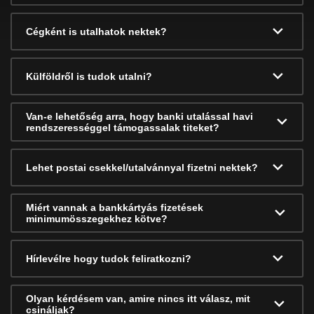
Cégként is utalhatok nektek?
Külföldről is tudok utalni?
Van-e lehetőség arra, hogy banki utalással havi
rendszerességgel támogassalak titeket?
Lehet postai csekkel/utalvánnyal fizetni nektek?
Miért vannak a bankkártyás fizetések
minimumösszegekhez kötve?
Hírlevélre hogy tudok feliratkozni?
Olyan kérdésem van, amire nincs itt válasz, mit
csináljak?