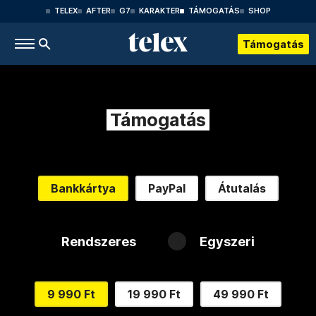
TELEX
AFTER
G7
KARAKTER
TÁMOGATÁS
SHOP
Támogatás
Támogatás
Bankkártya
PayPal
Átutalás
Rendszeres
Egyszeri
9 990 Ft
19 990 Ft
49 990 Ft