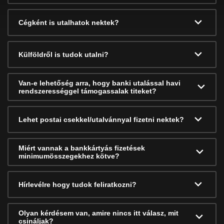
Cégként is utalhatok nektek?
Külföldről is tudok utalni?
Van-e lehetőség arra, hogy banki utalással havi
rendszerességgel támogassalak titeket?
Lehet postai csekkel/utalvánnyal fizetni nektek?
Miért vannak a bankkártyás fizetések
minimumösszegekhez kötve?
Hírlevélre hogy tudok feliratkozni?
Olyan kérdésem van, amire nincs itt válasz, mit
csináljak?