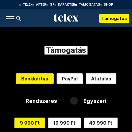
TELEX
AFTER
G7
KARAKTER
TÁMOGATÁS
SHOP
Támogatás
Támogatás
Bankkártya
PayPal
Átutalás
Rendszeres
Egyszeri
9 990 Ft
19 990 Ft
49 990 Ft