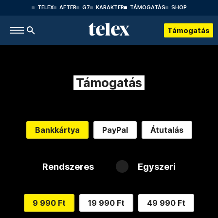
TELEX
AFTER
G7
KARAKTER
TÁMOGATÁS
SHOP
Támogatás
Támogatás
Bankkártya
PayPal
Átutalás
Rendszeres
Egyszeri
9 990 Ft
19 990 Ft
49 990 Ft