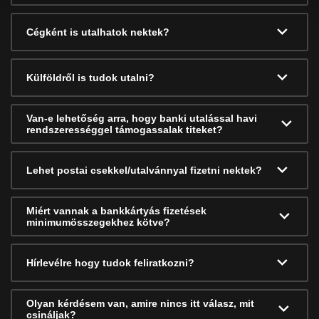
Cégként is utalhatok nektek?
Külföldről is tudok utalni?
Van-e lehetőség arra, hogy banki utalással havi
rendszerességgel támogassalak titeket?
Lehet postai csekkel/utalvánnyal fizetni nektek?
Miért vannak a bankkártyás fizetések
minimumösszegekhez kötve?
Hírlevélre hogy tudok feliratkozni?
Olyan kérdésem van, amire nincs itt válasz, mit
csináljak?