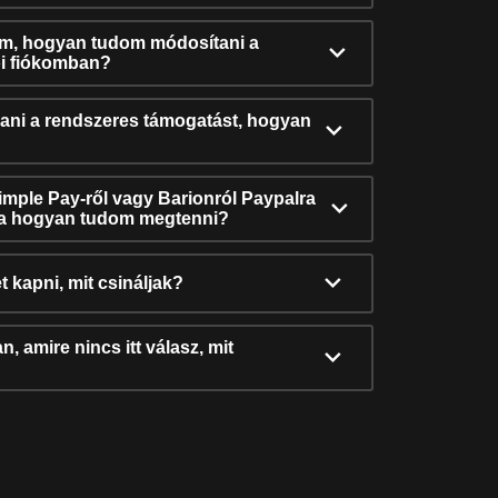
ám, hogyan tudom módosítani a
i fiókomban?
ni a rendszeres támogatást, hogyan
Simple Pay-ről vagy Barionról Paypalra
ra hogyan tudom megtenni?
t kapni, mit csináljak?
, amire nincs itt válasz, mit