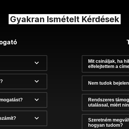
Gyakran Ismételt Kérdések
ogató
Mit csináljak, ha h
elfelejtettem a cím
k?
Nem tudok bejelent
támogatást?
Rendszeres támog
utalással, miért n
számít?
Szeretném megvált
hogyan tudom?