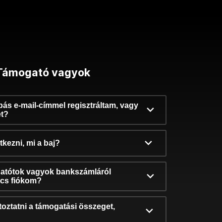
Támogató vagyok
ibás e-mail-címmel regisztráltam, vagy
et?
kezni, mi a baj?
atótok vagyok bankszámláról
incs fiókom?
oztatni a támogatási összeget,