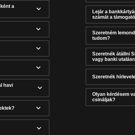
ként a
Lejár a bankkárty
számát a támogató
Szeretném lemonda
tudom?
Szeretnék átállni 
vagy banki utalás
Szeretnék hírlevele
l havi
Olyan kérdésem van
csináljak?
nektek?