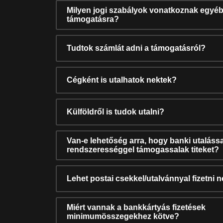
Milyen jogi szabályok vonatkoznak egyéb
támogatásra?
Tudtok számlát adni a támogatásról?
Cégként is utalhatok nektek?
Külföldről is tudok utalni?
Van-e lehetőség arra, hogy banki utalássa
rendszerességgel támogassalak titeket?
Lehet postai csekkel/utalvánnyal fizetni 
Miért vannak a bankkártyás fizetések
minimumösszegekhez kötve?