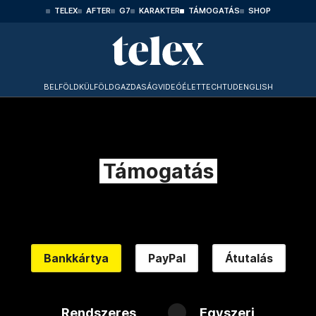
TELEX
AFTER
G7
KARAKTER
TÁMOGATÁS
SHOP
BELFÖLD
KÜLFÖLD
GAZDASÁG
VIDEÓ
ÉLET
TECHTUD
ENGLISH
Támogatás
Bankkártya
PayPal
Átutalás
Rendszeres
Egyszeri