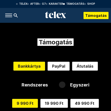
TELEX
AFTER
G7
KARAKTER
TÁMOGATÁS
SHOP
Támogatás
Támogatás
Bankkártya
PayPal
Átutalás
Rendszeres
Egyszeri
9 990 Ft
19 990 Ft
49 990 Ft