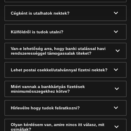
Cégként is utalhatok nektek?
Külföldről is tudok utalni?
Van-e lehetőség arra, hogy banki utalással havi
rendszerességgel támogassalak titeket?
Lehet postai csekkel/utalvánnyal fizetni nektek?
Miért vannak a bankkártyás fizetések
minimumösszegekhez kötve?
Hírlevélre hogy tudok feliratkozni?
Olyan kérdésem van, amire nincs itt válasz, mit
csináljak?