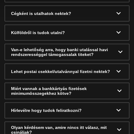
Cégként is utalhatok nektek?
Külföldről is tudok utalni?
Van-e lehetőség arra, hogy banki utalással havi
rendszerességgel támogassalak titeket?
Lehet postai csekkel/utalvánnyal fizetni nektek?
Miért vannak a bankkártyás fizetések
minimumösszegekhez kötve?
Hírlevélre hogy tudok feliratkozni?
Olyan kérdésem van, amire nincs itt válasz, mit
csináljak?