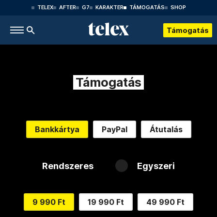
TELEX
AFTER
G7
KARAKTER
TÁMOGATÁS
SHOP
Támogatás
Támogatás
Bankkártya
PayPal
Átutalás
Rendszeres
Egyszeri
9 990 Ft
19 990 Ft
49 990 Ft