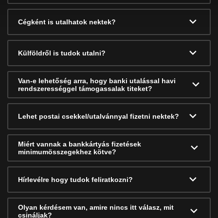
Cégként is utalhatok nektek?
Külföldről is tudok utalni?
Van-e lehetőség arra, hogy banki utalással havi
rendszerességgel támogassalak titeket?
Lehet postai csekkel/utalvánnyal fizetni nektek?
Miért vannak a bankkártyás fizetések
minimumösszegekhez kötve?
Hírlevélre hogy tudok feliratkozni?
Olyan kérdésem van, amire nincs itt válasz, mit
csináljak?