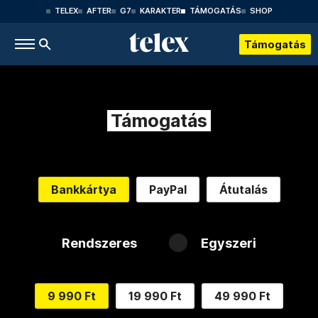
TELEX
AFTER
G7
KARAKTER
TÁMOGATÁS
SHOP
Támogatás
Támogatás
Bankkártya
PayPal
Átutalás
Rendszeres
Egyszeri
9 990 Ft
19 990 Ft
49 990 Ft