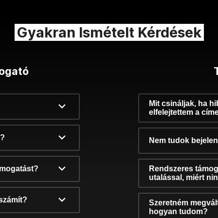
Gyakran Ismételt Kérdések
ogató
Mit csináljak, ha h
elfelejtettem a cím
k?
Nem tudok bejelent
támogatást?
Rendszeres támog
utalással, miért n
számít?
Szeretném megvált
hogyan tudom?