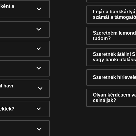
ként a
Lejár a bankkárty
számát a támogató
Szeretném lemonda
tudom?
Szeretnék átállni 
vagy banki utalás
Szeretnék hírlevele
l havi
Olyan kérdésem van
csináljak?
nektek?