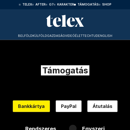
TELEX
AFTER
G7
KARAKTER
TÁMOGATÁS
SHOP
BELFÖLD
KÜLFÖLD
GAZDASÁG
VIDEÓ
ÉLET
TECHTUD
ENGLISH
Támogatás
Bankkártya
PayPal
Átutalás
Rendszeres
Egyszeri