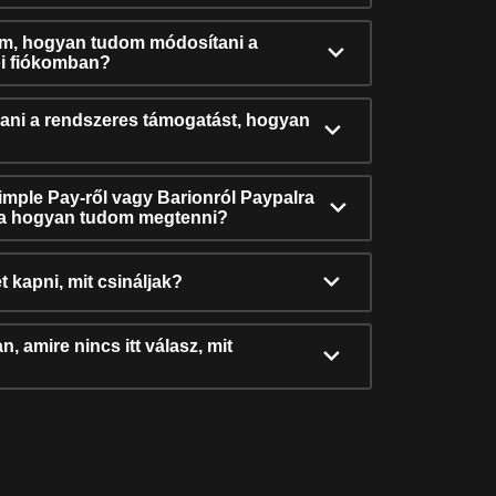
ám, hogyan tudom módosítani a
i fiókomban?
ni a rendszeres támogatást, hogyan
Simple Pay-ről vagy Barionról Paypalra
ra hogyan tudom megtenni?
t kapni, mit csináljak?
, amire nincs itt válasz, mit