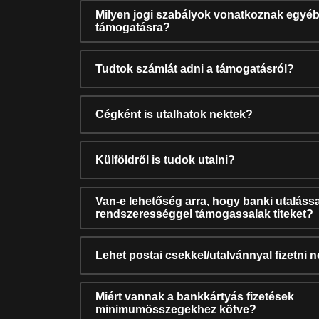
Milyen jogi szabályok vonatkoznak egyéb
támogatásra?
Tudtok számlát adni a támogatásról?
Cégként is utalhatok nektek?
Külföldről is tudok utalni?
Van-e lehetőség arra, hogy banki utalássa
rendszerességgel támogassalak titeket?
Lehet postai csekkel/utalvánnyal fizetni 
Miért vannak a bankkártyás fizetések
minimumösszegekhez kötve?