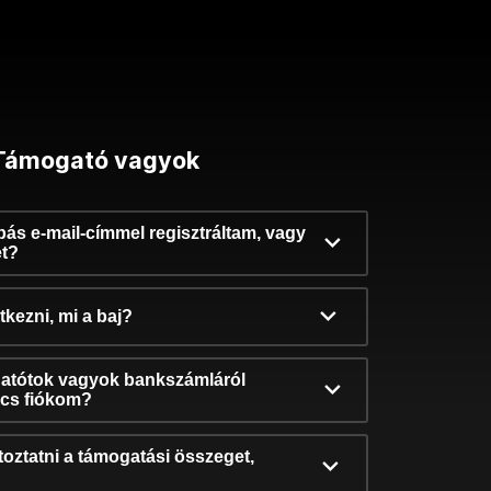
Támogató vagyok
ibás e-mail-címmel regisztráltam, vagy
et?
kezni, mi a baj?
atótok vagyok bankszámláról
incs fiókom?
oztatni a támogatási összeget,