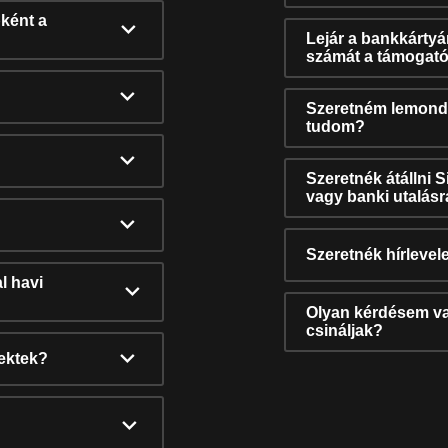
ként a
Lejár a bankkárty
számát a támogató
Szeretném lemonda
tudom?
Szeretnék átállni 
vagy banki utalás
Szeretnék hírlevele
l havi
Olyan kérdésem van
csináljak?
nektek?