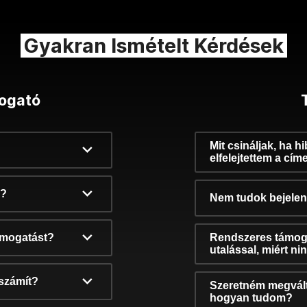
Gyakran Ismételt Kérdések
ogató
Mit csináljak, ha h
elfelejtettem a cím
k?
Nem tudok bejelent
támogatást?
Rendszeres támog
utalással, miért n
számít?
Szeretném megvált
hogyan tudom?