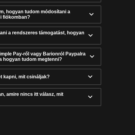
ám, hogyan tudom módosítani a
i fiókomban?
ni a rendszeres támogatást, hogyan
Simple Pay-ről vagy Barionról Paypalra
ra hogyan tudom megtenni?
t kapni, mit csináljak?
, amire nincs itt válasz, mit