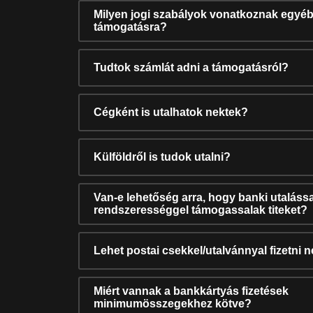
Milyen jogi szabályok vonatkoznak egyéb
támogatásra?
Tudtok számlát adni a támogatásról?
Cégként is utalhatok nektek?
Külföldről is tudok utalni?
Van-e lehetőség arra, hogy banki utalássa
rendszerességgel támogassalak titeket?
Lehet postai csekkel/utalvánnyal fizetni 
Miért vannak a bankkártyás fizetések
minimumösszegekhez kötve?