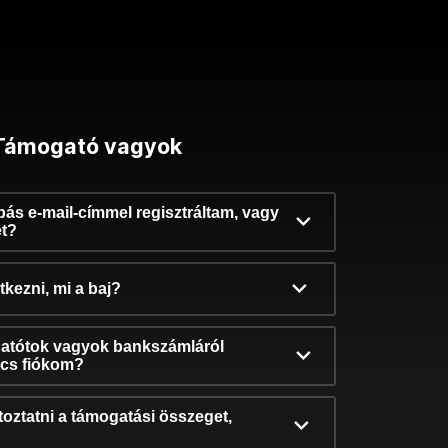
Támogató vagyok
ibás e-mail-címmel regisztráltam, vagy
et?
kezni, mi a baj?
atótok vagyok bankszámláról
incs fiókom?
oztatni a támogatási összeget,