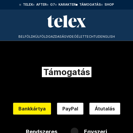
TELEX
AFTER
G7
KARAKTER
TÁMOGATÁS
SHOP
BELFÖLD
KÜLFÖLD
GAZDASÁG
VIDEÓ
ÉLET
TECHTUD
ENGLISH
Támogatás
Bankkártya
PayPal
Átutalás
Rendszeres
Egyszeri