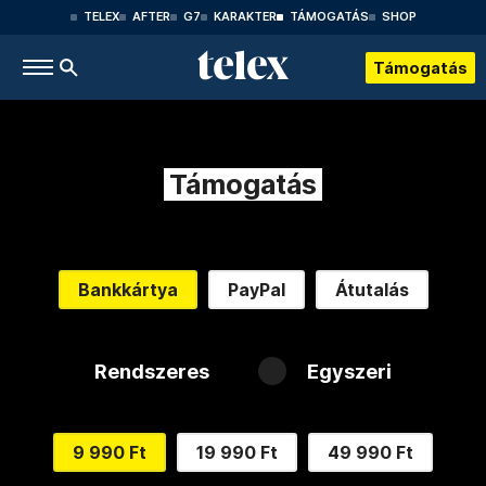
TELEX
AFTER
G7
KARAKTER
TÁMOGATÁS
SHOP
Támogatás
Támogatás
Bankkártya
PayPal
Átutalás
Rendszeres
Egyszeri
9 990 Ft
19 990 Ft
49 990 Ft