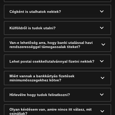
Cégként is utalhatok nektek?
Külföldről is tudok utalni?
Van-e lehetőség arra, hogy banki utalással havi
rendszerességgel támogassalak titeket?
Lehet postai csekkel/utalvánnyal fizetni nektek?
Miért vannak a bankkártyás fizetések
minimumösszegekhez kötve?
Hírlevélre hogy tudok feliratkozni?
Olyan kérdésem van, amire nincs itt válasz, mit
csináljak?