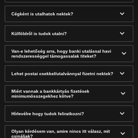
Cégként is utalhatok nektek?
Külföldről is tudok utalni?
Van-e lehetőség arra, hogy banki utalással havi
rendszerességgel támogassalak titeket?
Lehet postai csekkel/utalvánnyal fizetni nektek?
Miért vannak a bankkártyás fizetések
minimumösszegekhez kötve?
Hírlevélre hogy tudok feliratkozni?
Olyan kérdésem van, amire nincs itt válasz, mit
csináljak?