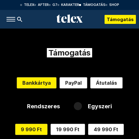
TELEX
AFTER
G7
KARAKTER
TÁMOGATÁS
SHOP
Támogatás
Támogatás
Bankkártya
PayPal
Átutalás
Rendszeres
Egyszeri
9 990 Ft
19 990 Ft
49 990 Ft