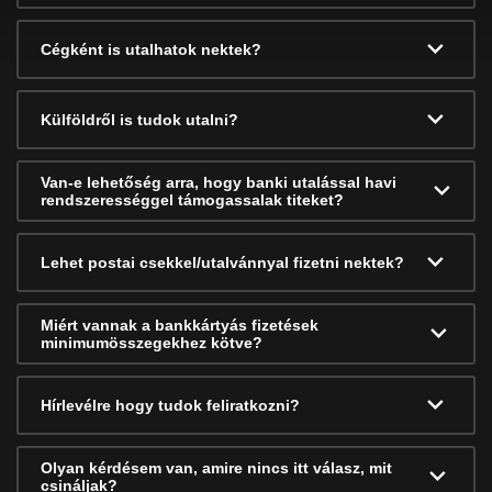
Cégként is utalhatok nektek?
Külföldről is tudok utalni?
Van-e lehetőség arra, hogy banki utalással havi
rendszerességgel támogassalak titeket?
Lehet postai csekkel/utalvánnyal fizetni nektek?
Miért vannak a bankkártyás fizetések
minimumösszegekhez kötve?
Hírlevélre hogy tudok feliratkozni?
Olyan kérdésem van, amire nincs itt válasz, mit
csináljak?