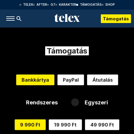
TELEX
AFTER
G7
KARAKTER
TÁMOGATÁS
SHOP
Támogatás
Támogatás
Bankkártya
PayPal
Átutalás
Rendszeres
Egyszeri
9 990 Ft
19 990 Ft
49 990 Ft