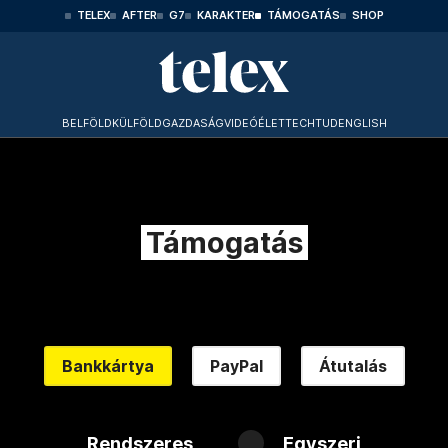
TELEX
AFTER
G7
KARAKTER
TÁMOGATÁS
SHOP
BELFÖLD
KÜLFÖLD
GAZDASÁG
VIDEÓ
ÉLET
TECHTUD
ENGLISH
Támogatás
Bankkártya
PayPal
Átutalás
Rendszeres
Egyszeri