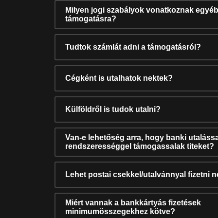
Milyen jogi szabályok vonatkoznak egyéb
támogatásra?
Tudtok számlát adni a támogatásról?
Cégként is utalhatok nektek?
Külföldről is tudok utalni?
Van-e lehetőség arra, hogy banki utalássa
rendszerességgel támogassalak titeket?
Lehet postai csekkel/utalvánnyal fizetni 
Miért vannak a bankkártyás fizetések
minimumösszegekhez kötve?