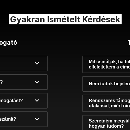
Gyakran Ismételt Kérdések
ogató
Mit csináljak, ha h
elfelejtettem a cím
k?
Nem tudok bejelent
támogatást?
Rendszeres támog
utalással, miért n
számít?
Szeretném megvált
hogyan tudom?