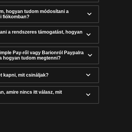
ám, hogyan tudom módosítani a
i fiókomban?
ni a rendszeres támogatást, hogyan
Simple Pay-ről vagy Barionról Paypalra
ra hogyan tudom megtenni?
t kapni, mit csináljak?
, amire nincs itt válasz, mit