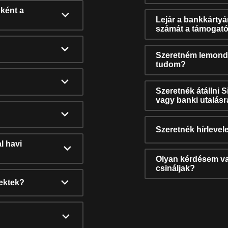
ként a
Lejár a bankkárty
számát a támogató
Szeretném lemonda
tudom?
Szeretnék átállni 
vagy banki utalás
Szeretnék hírlevele
l havi
Olyan kérdésem van
csináljak?
nektek?