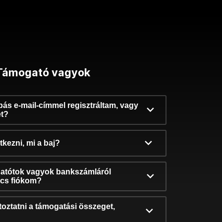
Támogató vagyok
ibás e-mail-címmel regisztráltam, vagy
et?
kezni, mi a baj?
atótok vagyok bankszámláról
incs fiókom?
oztatni a támogatási összeget,