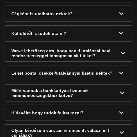
Cégként is utalhatok nektek?
Külföldről is tudok utalni?
Van-e lehetőség arra, hogy banki utalással havi
rendszerességgel támogassalak titeket?
Lehet postai csekkel/utalvánnyal fizetni nektek?
Miért vannak a bankkártyás fizetések
minimumösszegekhez kötve?
Hírlevélre hogy tudok feliratkozni?
Olyan kérdésem van, amire nincs itt válasz, mit
csináljak?