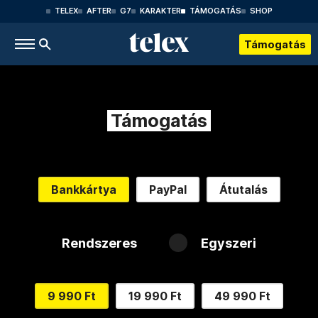
TELEX
AFTER
G7
KARAKTER
TÁMOGATÁS
SHOP
Támogatás
Támogatás
Bankkártya
PayPal
Átutalás
Rendszeres
Egyszeri
9 990 Ft
19 990 Ft
49 990 Ft