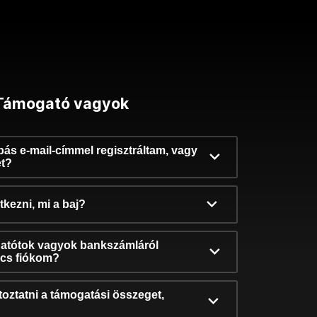
Támogató vagyok
ibás e-mail-címmel regisztráltam, vagy
et?
kezni, mi a baj?
atótok vagyok bankszámláról
incs fiókom?
oztatni a támogatási összeget,