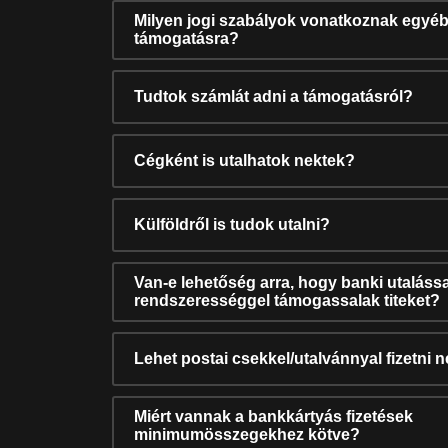
Milyen jogi szabályok vonatkoznak egyéb
támogatásra?
Tudtok számlát adni a támogatásról?
Cégként is utalhatok nektek?
Külföldről is tudok utalni?
Van-e lehetőség arra, hogy banki utalássa
rendszerességgel támogassalak titeket?
Lehet postai csekkel/utalvánnyal fizetni 
Miért vannak a bankkártyás fizetések
minimumösszegekhez kötve?