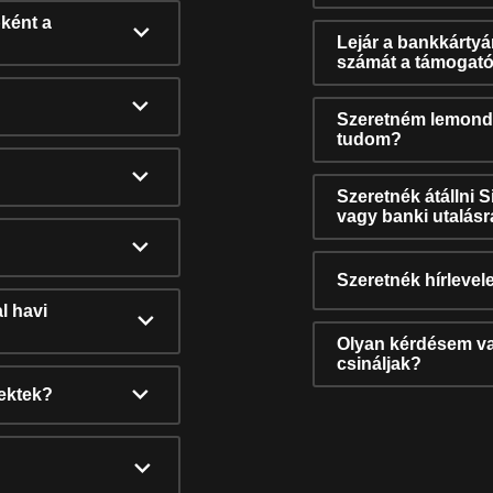
ként a
Lejár a bankkárty
számát a támogató
Szeretném lemonda
tudom?
Szeretnék átállni 
vagy banki utalás
Szeretnék hírlevele
l havi
Olyan kérdésem van
csináljak?
nektek?