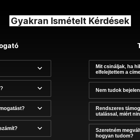
Gyakran Ismételt Kérdések
ogató
Mit csináljak, ha h
elfelejtettem a cím
k?
Nem tudok bejelent
támogatást?
Rendszeres támog
utalással, miért n
számít?
Szeretném megvált
hogyan tudom?