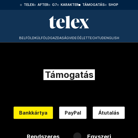
TELEX
AFTER
G7
KARAKTER
TÁMOGATÁS
SHOP
BELFÖLD
KÜLFÖLD
GAZDASÁG
VIDEÓ
ÉLET
TECHTUD
ENGLISH
Támogatás
Bankkártya
PayPal
Átutalás
Rendszeres
Egyszeri