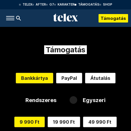
TELEX
AFTER
G7
KARAKTER
TÁMOGATÁS
SHOP
Támogatás
Támogatás
Bankkártya
PayPal
Átutalás
Rendszeres
Egyszeri
9 990 Ft
19 990 Ft
49 990 Ft