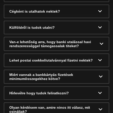
Cégként is utalhatok nektek?
Külföldről is tudok utalni?
Van-e lehetőség arra, hogy banki utalással havi
rendszerességgel támogassalak titeket?
Lehet postai csekkel/utalvánnyal fizetni nektek?
Miért vannak a bankkártyás fizetések
minimumösszegekhez kötve?
Hírlevélre hogy tudok feliratkozni?
Olyan kérdésem van, amire nincs itt válasz, mit
csináljak?