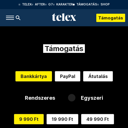
TELEX
AFTER
G7
KARAKTER
TÁMOGATÁS
SHOP
Támogatás
Támogatás
Bankkártya
PayPal
Átutalás
Rendszeres
Egyszeri
9 990 Ft
19 990 Ft
49 990 Ft