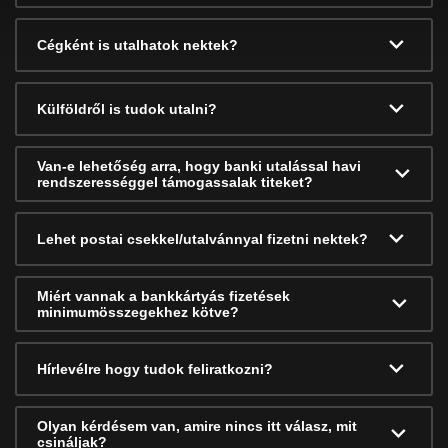
Cégként is utalhatok nektek?
Külföldről is tudok utalni?
Van-e lehetőség arra, hogy banki utalással havi
rendszerességgel támogassalak titeket?
Lehet postai csekkel/utalvánnyal fizetni nektek?
Miért vannak a bankkártyás fizetések
minimumösszegekhez kötve?
Hírlevélre hogy tudok feliratkozni?
Olyan kérdésem van, amire nincs itt válasz, mit
csináljak?