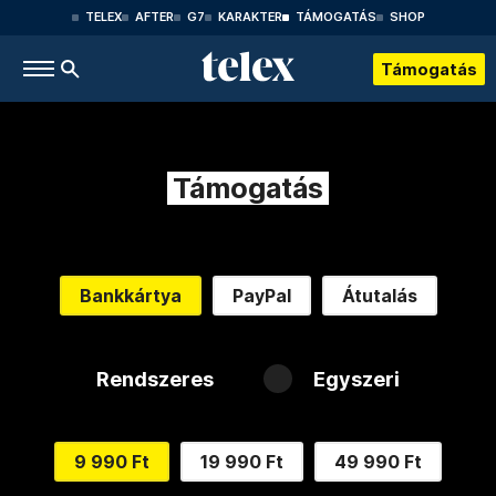
TELEX
AFTER
G7
KARAKTER
TÁMOGATÁS
SHOP
Támogatás
Támogatás
Bankkártya
PayPal
Átutalás
Rendszeres
Egyszeri
9 990 Ft
19 990 Ft
49 990 Ft