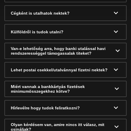
Cégként is utalhatok nektek?
Külföldről is tudok utalni?
Van-e lehetőség arra, hogy banki utalással havi
rendszerességgel támogassalak titeket?
Lehet postai csekkel/utalvánnyal fizetni nektek?
Miért vannak a bankkártyás fizetések
minimumösszegekhez kötve?
Hírlevélre hogy tudok feliratkozni?
Olyan kérdésem van, amire nincs itt válasz, mit
csináljak?