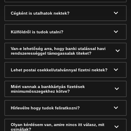
Cégként is utalhatok nektek?
Külföldről is tudok utalni?
Van-e lehetőség arra, hogy banki utalással havi
rendszerességgel támogassalak titeket?
Lehet postai csekkel/utalvánnyal fizetni nektek?
Miért vannak a bankkártyás fizetések
minimumösszegekhez kötve?
Hírlevélre hogy tudok feliratkozni?
Olyan kérdésem van, amire nincs itt válasz, mit
csináljak?