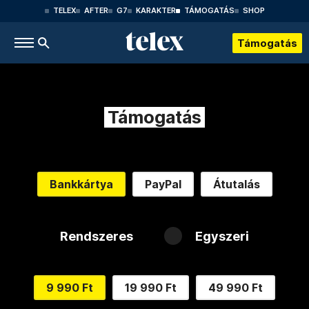
TELEX
AFTER
G7
KARAKTER
TÁMOGATÁS
SHOP
Támogatás
Támogatás
Bankkártya
PayPal
Átutalás
Rendszeres
Egyszeri
9 990 Ft
19 990 Ft
49 990 Ft