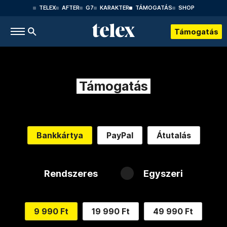
TELEX
AFTER
G7
KARAKTER
TÁMOGATÁS
SHOP
Támogatás
Támogatás
Bankkártya
PayPal
Átutalás
Rendszeres
Egyszeri
9 990 Ft
19 990 Ft
49 990 Ft