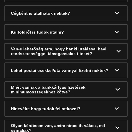
Cégként is utalhatok nektek?
Külföldről is tudok utalni?
Van-e lehetőség arra, hogy banki utalással havi
rendszerességgel támogassalak titeket?
Lehet postai csekkel/utalvánnyal fizetni nektek?
Miért vannak a bankkártyás fizetések
minimumösszegekhez kötve?
Hírlevélre hogy tudok feliratkozni?
Olyan kérdésem van, amire nincs itt válasz, mit
csináljak?