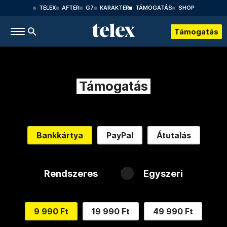
TELEX
AFTER
G7
KARAKTER
TÁMOGATÁS
SHOP
Támogatás
Támogatás
Bankkártya
PayPal
Átutalás
Rendszeres
Egyszeri
9 990 Ft
19 990 Ft
49 990 Ft