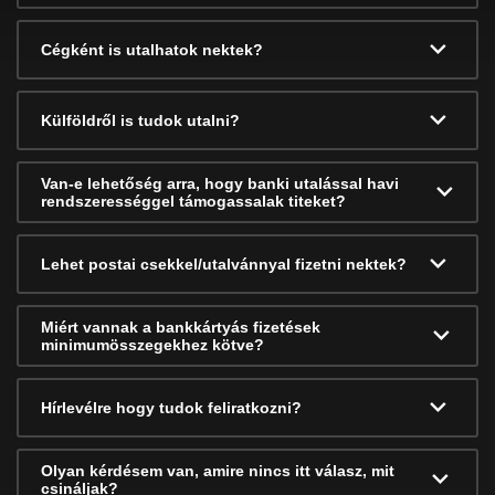
Cégként is utalhatok nektek?
Külföldről is tudok utalni?
Van-e lehetőség arra, hogy banki utalással havi
rendszerességgel támogassalak titeket?
Lehet postai csekkel/utalvánnyal fizetni nektek?
Miért vannak a bankkártyás fizetések
minimumösszegekhez kötve?
Hírlevélre hogy tudok feliratkozni?
Olyan kérdésem van, amire nincs itt válasz, mit
csináljak?